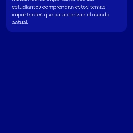
estudiantes comprendan estos temas 
importantes que caracterizan el mundo 
actual.
Negocios y finanzas
La alfabetización financiera 
desempeña un papel clave a nivel 
personal y global, y promueve una 
economía global estable y equilibrada.