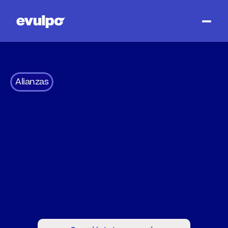
Alianzas
Enseñando
Temas
Complejos
Juntos
Evulpo
trabaja
con
instituciones
de
renombre
para
desarrollar
materiales
de
aprendizaje
que
aumenten
la
comprensión
de
áreas
importantes
de
la
sociedad
que
están
dando
forma
al
siglo
XXI.