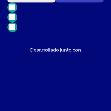
Cumplimiento
del
RGPD
Acceso
24/7
Prueba
gratuita
Desarrollado junto con