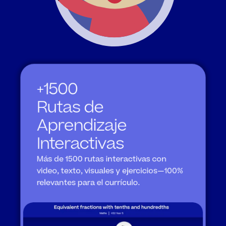
+1500 

Rutas de 
Aprendizaje 
Interactivas
Más de 1500 rutas interactivas con 
video, texto, visuales y ejercicios—100% 
relevantes para el currículo.