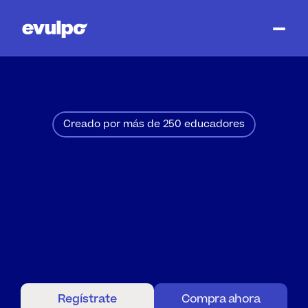
Creado por más de 250 educadores
Tareas
Resueltas.
Exámenes.
Dominados.
Estrés.
Eliminado.
Evulpo
ofrece
apoyo
diario
a
los
estudiantes
para
sus
tareas,
la
preparación
de
exámenes
y
la
comprensión
de
temas
complejos,
contribuyendo
a
reducir
el
estrés
familiar.
Regístrate
Compra ahora