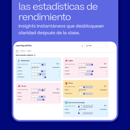
las estadísticas de 
rendimiento
Insights instantáneos que desbloquean 
claridad después de la clase.