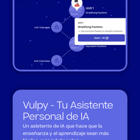
Vulpy - Tu Asistente 
Personal de IA
Un asistente de IA que hace que la 
enseñanza y el aprendizaje sean más 