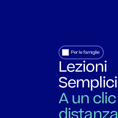
Per le famiglie
Lezioni 
Semplici
A un clic 
distanz