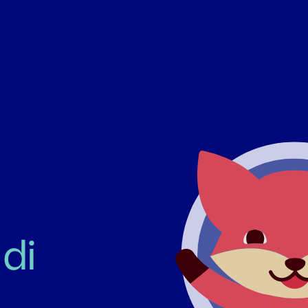
di 
a