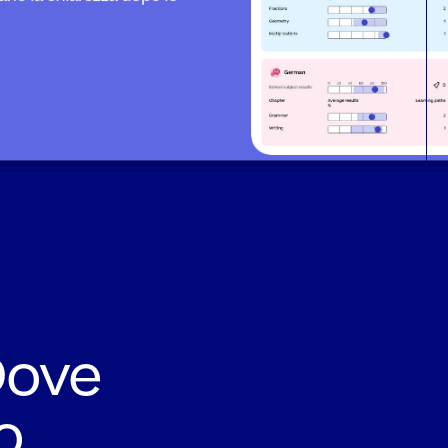
ove 
o