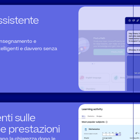
ssistente 
'insegnamento e 
telligenti e davvero senza 
i sulle 
le prestazioni
no la chiarezza dopo le 