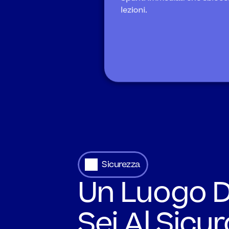
lezioni.
Sicurezza
Un Luogo D
Sei Al Sicur