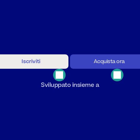
tress
Andat
vulpo
supporta
gli
studenti
con
i
compiti,
la
preparazio
i
esami
e
argomenti
difficili
–
riducendo
lo
stress
famili
ogni
singolo
giorno.
Iscriviti
Acquista ora
onforme
al
GDPR
Accesso
24/7
Prova
Sviluppato insieme a