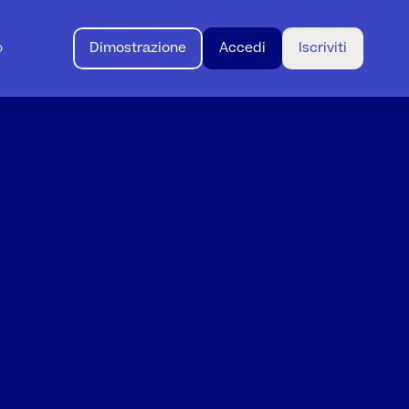
o
Dimostrazione
Accedi
Iscriviti
to.
iato.