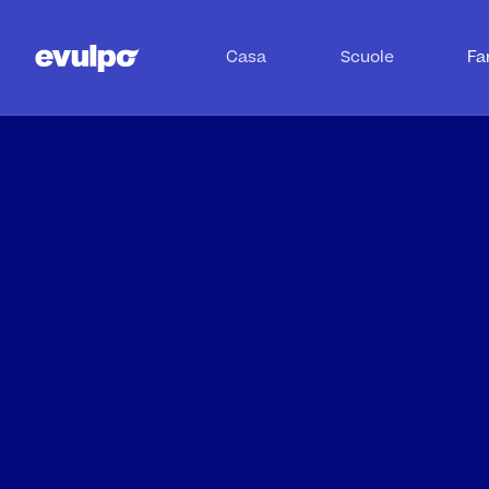
Casa
Scuole
Fa
Co
Esam