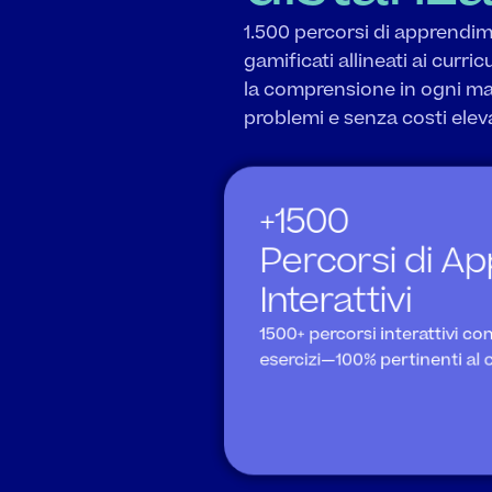
1.500 percorsi di apprendime
gamificati allineati ai curr
la comprensione in ogni mat
problemi e senza costi eleva
+1500 

Percorsi di A
Interattivi
1500+ percorsi interattivi co
esercizi—100% pertinenti al 