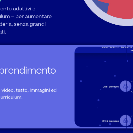
nto adattivi e 
iculum – per aumentare 
eria, senza grandi 
ti.
pprendimento 
n video, testo, immagini ed 
curriculum.