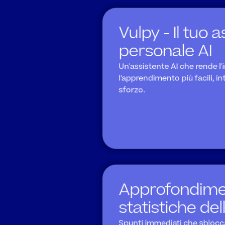
Vulpy - Il tuo a
personale AI
Un'assistente AI che rende l
l'apprendimento più facili, in
sforzo.
Approfondiment
statistiche del
Spunti immediati che sblocca