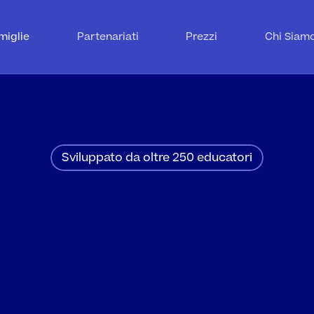
miglie
Partenariati
Prezzi
Chi Siam
Sviluppato da oltre 250 educatori
mpito
Risol
i
Padronegg