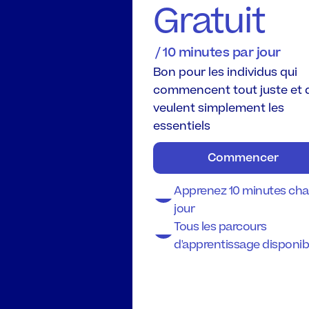
Gratuit
 / 10 minutes par jour
Bon pour les individus qui 
commencent tout juste et q
veulent simplement les 
essentiels
Commencer
Apprenez 10 minutes cha
jour
Tous les parcours 
d'apprentissage disponib