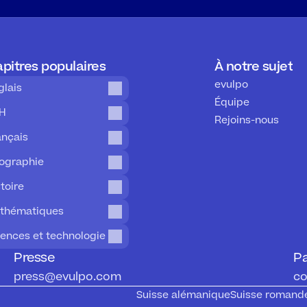
pitres populaires
À notre sujet
evulpo
glais
Équipe
H
Rejoins-nous
ançais
ographie
toire
thématiques
iences et technologie
Presse
Pa
press@evulpo.com
co
Suisse alémanique
Suisse romand