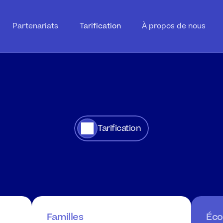
Partenariats
Tarification
À propos de nous
Tarification
n
simple
basée
sur
Familles
Éco