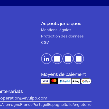
Aspects juridiques
Mentions légales
Protection des données
CGV
Moyens de paiement
rtenariats
operation@evulpo.com
e
Allemagne
France
Portugal
Espagne
Italie
Angleterre