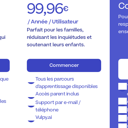
99,96
Co
€
Pour
 / Année / Utilisateur
resp
Parfait pour les familles, 
ens
ui 
réduisant les inquiétudes et 
soutenant leurs enfants.
Commencer
que 
Tous les parcours 
d'apprentissage disponibles
Accès parent inclus
les
Support par e-mail / 
téléphone
Vulpy.ai