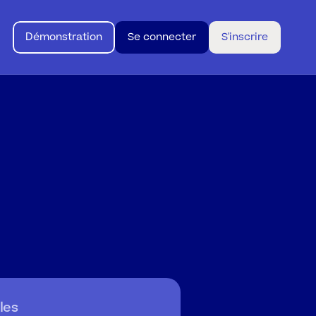
Démonstration
Se connecter
S'inscrire
vos
besoins
les