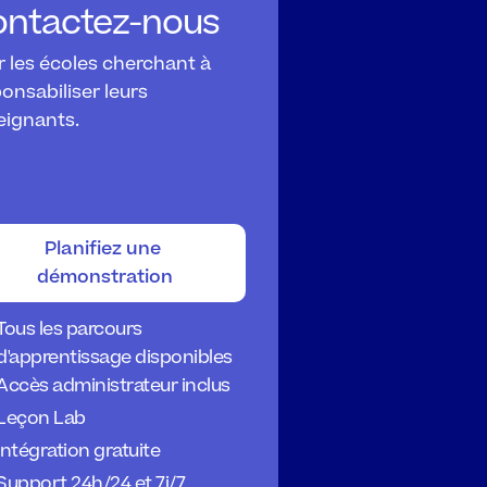
ntactez-nous
 les écoles cherchant à 
onsabiliser leurs 
eignants.
Planifiez une 
démonstration
Tous les parcours 
d'apprentissage disponibles
Accès administrateur inclus
Leçon Lab
Intégration gratuite
Support 24h/24 et 7j/7