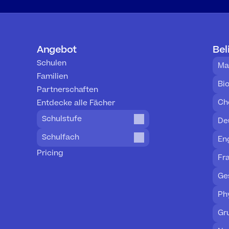
Angebot
Bel
Schulen
Ma
Familien
Bi
Partnerschaften
Ch
Entdecke alle Fächer
Schulstufe
De
Schulfach
En
Pricing
Fr
Ge
Ph
Gr