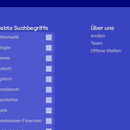
iebte Suchbegriffe
Über uns
evulpo
thematik
Team
ologie
Offene Stellen
emie
utsch
glisch
anzösisch
schichte
ysik
undwissen Finanzen