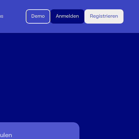
ns
Demo
Anmelden
Registrieren
bo
ulen