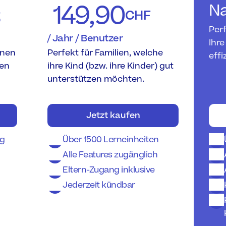
s
 149,90
N
CHF
Perf
/ Jahr / Benutzer
Ihre
nen 
Perfekt für Familien, welche 
effi
en 
ihre Kind (bzw. ihre Kinder) gut 
unterstützen möchten.
Jetzt kaufen
ag
Über 1500 Lerneinheiten
Alle Features zugänglich
Eltern-Zugang inklusive
Jederzeit kündbar