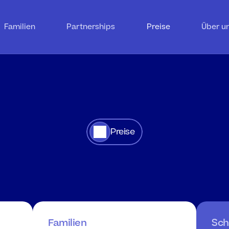
Familien
Partnerships
Preise
Über u
Preise
r
alle
das
richtige
A
Familien
Sch