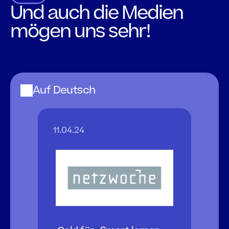
Und auch die Medien 
mögen uns sehr!
Neugierig,
wie
wir
in
die
Presse
gekommen
sind?
Sehen
Sie
sich
unten
einige
Artikel
an.
Auf Deutsch
11.04.24